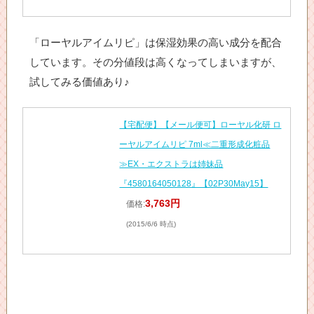
「ローヤルアイムリピ」は保湿効果の高い成分を配合
しています。その分値段は高くなってしまいますが、
試してみる価値あり♪
【宅配便】【メール便可】ローヤル化研 ロ
ーヤルアイムリピ 7ml≪二重形成化粧品
≫EX・エクストラは姉妹品
『4580164050128』【02P30May15】
3,763円
価格:
(2015/6/6 時点)